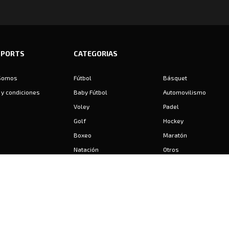
SPORTS
CATEGORIAS
Somos
Fútbol
Básquet
y condiciones
Baby Fútbol
Automovilismo
Voley
Padel
Golf
Hockey
Boxeo
Maratón
Natación
Otros
Motociclismo
Tiro
Rugby
Ajedrez
Tenis
Bochas
Gimnasia