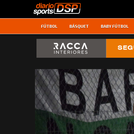
FÚTBOL
BÁSQUET
BABY FÚTBOL