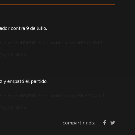
dor contra 9 de Julio.
scensoEnDSPORTS
pic.twitter.com/iRD5ZxJYlB
ay 26, 2024
z y empató el partido.
scensoEnDSPORTS
pic.twitter.com/AJyPFWwK9i
ay 26, 2024
compartir nota