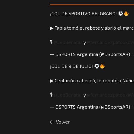
¡GOL DE SPORTIVO BELGRANO!
▶ Tapia tomó el rebote y abrió el marca
🎙
@LeoBenatar
y
@fernandezpatook
#A
— DSPORTS Argentina (@DSportsAR)
M
¡GOL DE 9 DE JULIO!
▶ Centurión cabeceó, le rebotó a Núñe
🎙
@LeoBenatar
y
@fernandezpatook
#A
— DSPORTS Argentina (@DSportsAR)
M
Volver