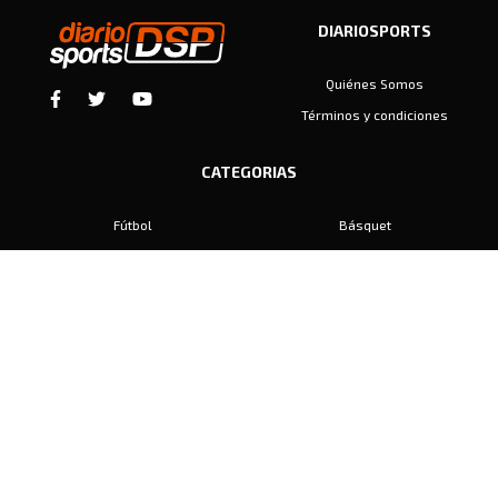
DIARIOSPORTS
Quiénes Somos
Términos y condiciones
CATEGORIAS
Fútbol
Básquet
Baby Fútbol
Automovilismo
Voley
Padel
Golf
Hockey
Boxeo
Maratón
Natación
Otros
Motociclismo
Tiro
Rugby
Ajedrez
Tenis
Bochas