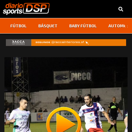
‹
›
FÚTBOL
BÁSQUET
BABY FÚTBOL
AUTOMOVI