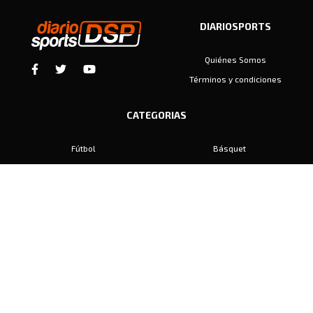
DIARIOSPORTS
Quiénes Somos
Términos y condiciones
CATEGORIAS
Fútbol
Básquet
Baby Fútbol
Automovilismo
Voley
Padel
Golf
Hockey
Boxeo
Maratón
Natación
Otros
Motociclismo
Tiro
Rugby
Ajedrez
Tenis
Bochas