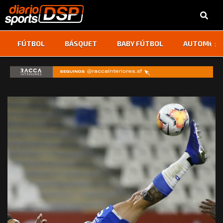
‹
›
FÚTBOL
BÁSQUET
BABY FÚTBOL
AUTOMOVI