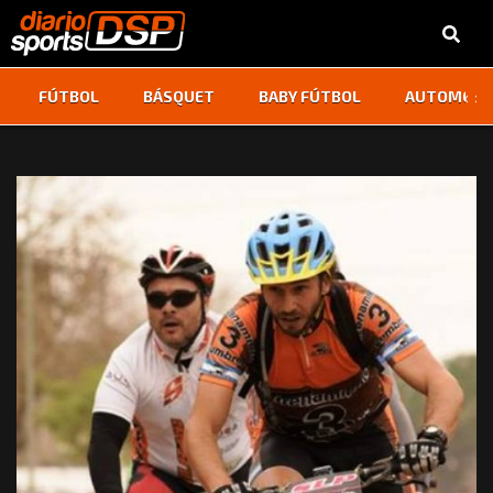
‹
›
FÚTBOL
BÁSQUET
BABY FÚTBOL
AUTOMOVI