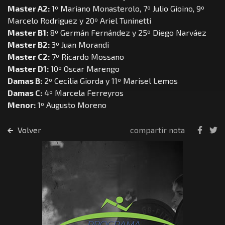
Master A2:
1º Mariano Monasterolo, 7º Julio Gioino, 9º
Marcelo Rodriguez y 20º Ariel Tuninetti
Master B1:
8º Germán Fernández y 25º Diego Narváez
Master B2:
3º Juan Morandi
Master C2:
7º Ricardo Mossano
Master D1:
10º Oscar Marengo
Damas B:
2º Cecilia Giorda y 11º Marisel Lemos
Damas C:
4º Marcela Ferreyros
Menor:
1º Augusto Moreno
Volver
compartir nota