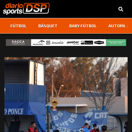
‹
›
FÚTBOL
BÁSQUET
BABY FÚTBOL
AUTOMOVI