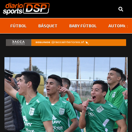
‹
›
FÚTBOL
BÁSQUET
BABY FÚTBOL
AUTOMOVI