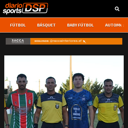
‹
›
FÚTBOL
BÁSQUET
BABY FÚTBOL
AUTOMOVI