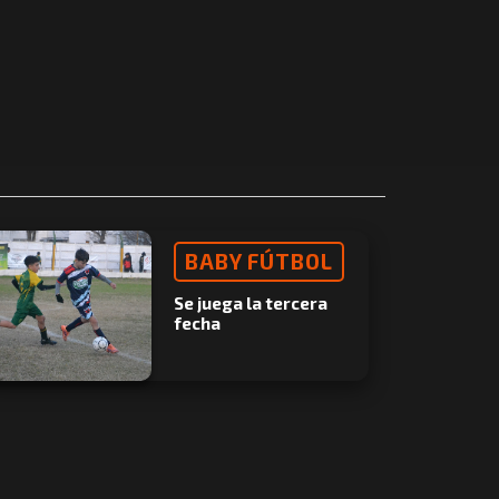
BABY FÚTBOL
Se juega la tercera
fecha