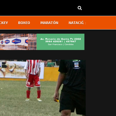
‹
›
CKEY
BOXEO
MARATÓN
NATACIÓN
OTROS