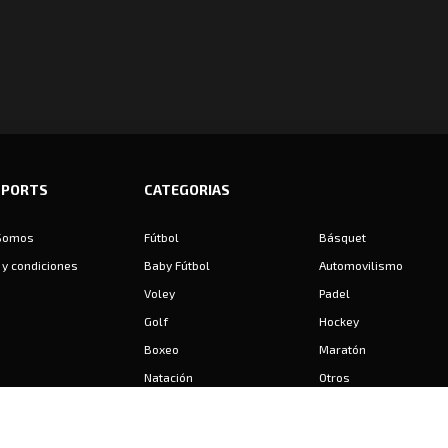
SPORTS
CATEGORIAS
Somos
Fútbol
Básquet
y condiciones
Baby Fútbol
Automovilismo
Voley
Padel
Golf
Hockey
Boxeo
Maratón
Natación
Otros
Motociclismo
Tiro
Rugby
Ajedrez