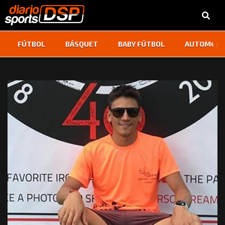
‹
›
FÚTBOL
BÁSQUET
BABY FÚTBOL
AUTOMOVI