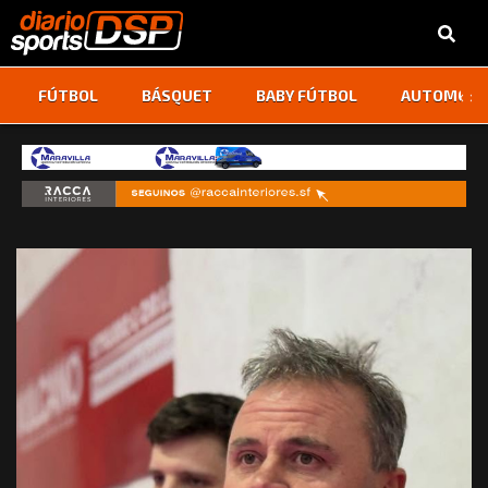
‹
›
FÚTBOL
BÁSQUET
BABY FÚTBOL
AUTOMOVI