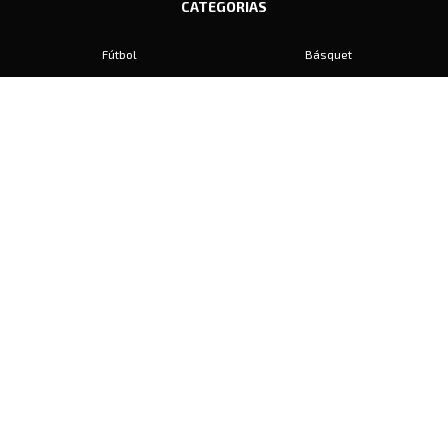
CATEGORIAS
Fútbol
Básquet
Baby Fútbol
Automovilismo
Voley
Padel
Golf
Hockey
Boxeo
Maratón
Natación
Otros
Motociclismo
Tiro
Rugby
Ajedrez
Tenis
Bochas
Gimnasia
CONTACTO
prensa@diariosports.com.ar