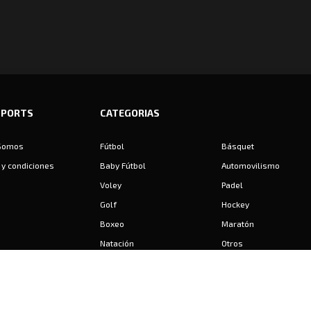
SPORTS
CATEGORIAS
Somos
Fútbol
Básquet
y condiciones
Baby Fútbol
Automovilismo
Voley
Padel
Golf
Hockey
Boxeo
Maratón
Natación
Otros
Motociclismo
Tiro
Rugby
Ajedrez
Tenis
Bochas