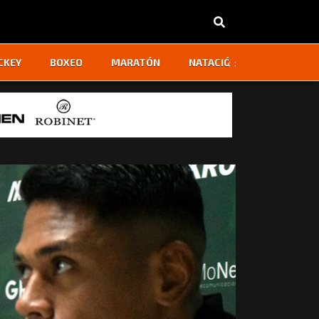
‹
›
CKEY
BOXEO
MARATÓN
NATACIÓN
OTROS