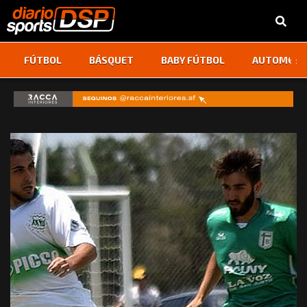
‹
›
FÚTBOL
BÁSQUET
BABY FÚTBOL
AUTOMOVI