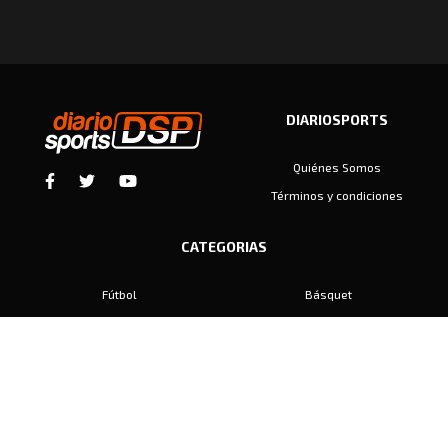
DIARIOSPORTS
Quiénes Somos
Términos y condiciones
CATEGORIAS
Fútbol
Básquet
Baby Fútbol
Automovilismo
Voley
Padel
Golf
Hockey
Boxeo
Maratón
Natación
Otros