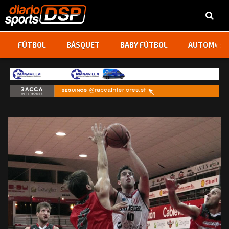
‹
›
FÚTBOL
BÁSQUET
BABY FÚTBOL
AUTOMOVI