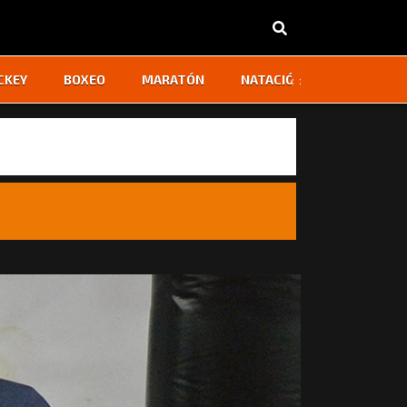
‹
›
CKEY
BOXEO
MARATÓN
NATACIÓN
OTROS