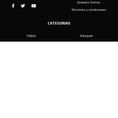
Quiénes Somos
Términos y condiciones
CATEGORIAS
Fútbol
Básquet
Baby Fútbol
Automovilismo
Voley
Padel
Golf
Hockey
Boxeo
Maratón
Natación
Otros
Motociclismo
Tiro
Rugby
Ajedrez
Tenis
Bochas
Gimnasia
CONTACTO