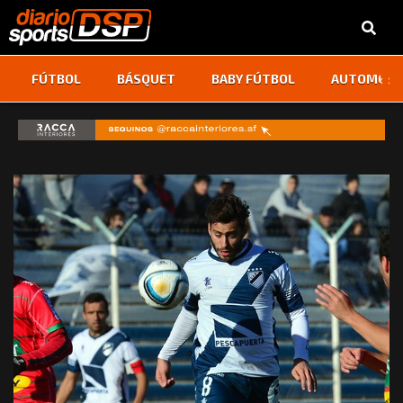
‹
›
FÚTBOL
BÁSQUET
BABY FÚTBOL
AUTOMOVI