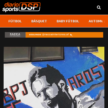
‹
›
FÚTBOL
BÁSQUET
BABY FÚTBOL
AUTOMOVI