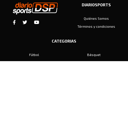
DIARIOSPORTS
Quiénes Somos
Términos y condiciones
CATEGORIAS
Fútbol
Básquet
Baby Fútbol
Automovilismo
Voley
Padel
Golf
Hockey
Boxeo
Maratón
Natación
Otros
Motociclismo
Tiro
Rugby
Ajedrez
Tenis
Bochas
Gimnasia