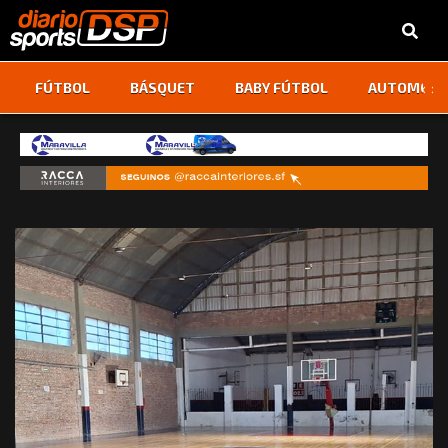
‹
›
FÚTBOL
BÁSQUET
BABY FÚTBOL
AUTOMOVI