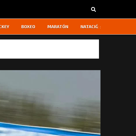
‹
›
CKEY
BOXEO
MARATÓN
NATACIÓN
OTROS