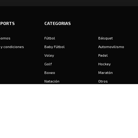
SPORTS
CATEGORIAS
Somos
Fútbol
Básquet
y condiciones
Baby Fútbol
Automovilismo
Voley
Padel
Golf
Hockey
Boxeo
Maratón
Natación
Otros
Motociclismo
Tiro
Rugby
Ajedrez
Tenis
Bochas
Gimnasia