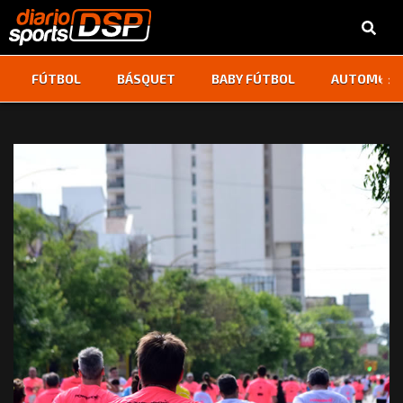
‹
›
FÚTBOL
BÁSQUET
BABY FÚTBOL
AUTOMOVI