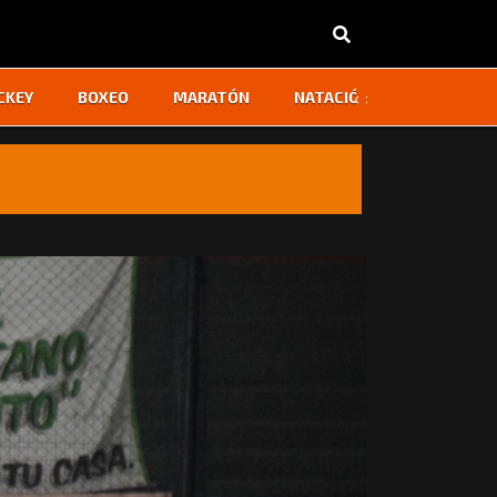
‹
›
CKEY
BOXEO
MARATÓN
NATACIÓN
OTROS