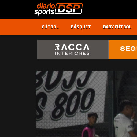
FÚTBOL
BÁSQUET
BABY FÚTBOL