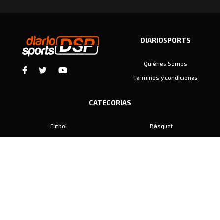
DIARIOSPORTS
Quiénes Somos
Términos y condiciones
CATEGORIAS
Fútbol
Básquet
Baby Fútbol
Automovilismo
Voley
Padel
Golf
Hockey
Boxeo
Maratón
Natación
Otros
Motociclismo
Tiro