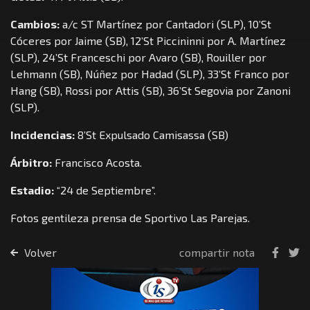
Cambios:
a/c ST Martínez por Cantadori (SLP), 10’St
Cóceres por Jaime (SB), 12’St Piccininni por A. Martínez
(SLP), 24’St Franceschi por Avaro (SB), Rouiller por
Lehmann (SB), Núñez por Hadad (SLP), 33’St Franco por
Hang (SB), Rossi por Attis (SB), 36’St Segovia por Zanoni
(SLP).
Incidencias:
8’St Expulsado Camisassa (SB)
Árbitro:
Francisco Acosta.
Estadio:
“24 de Septiembre”.
Fotos gentileza prensa de Sportivo Las Parejas.
Volver
compartir nota