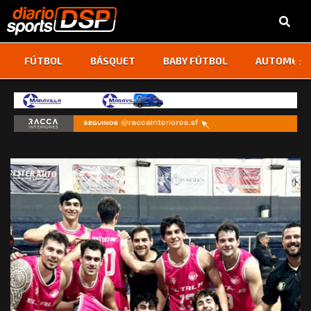
‹
›
FÚTBOL
BÁSQUET
BABY FÚTBOL
AUTOMOVI