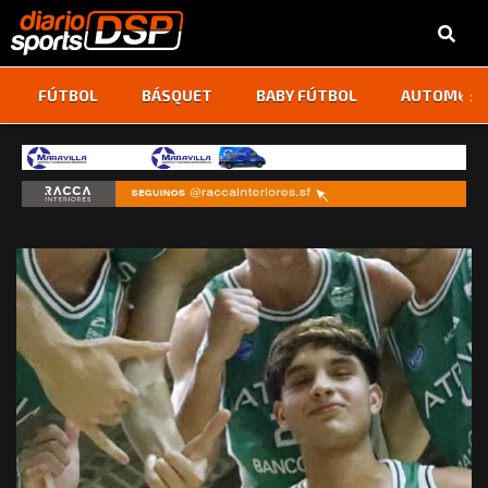
‹
›
FÚTBOL
BÁSQUET
BABY FÚTBOL
AUTOMOVI