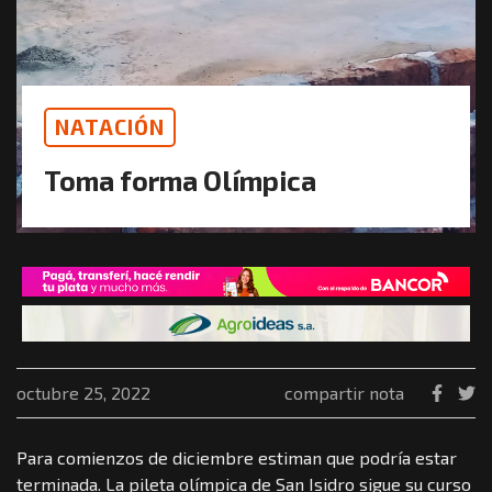
NATACIÓN
Toma forma Olímpica
octubre 25, 2022
compartir nota
Para comienzos de diciembre estiman que podría estar
terminada. La pileta olímpica de San Isidro sigue su curso