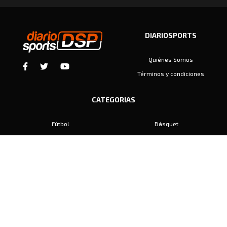
DIARIOSPORTS
Quiénes Somos
Términos y condiciones
CATEGORIAS
Fútbol
Básquet
Baby Fútbol
Automovilismo
Voley
Padel
Golf
Hockey
Boxeo
Maratón
Natación
Otros
Motociclismo
Tiro
Rugby
Ajedrez