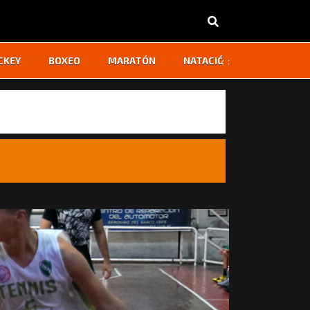
‹
›
CKEY
BOXEO
MARATÓN
NATACIÓN
OTROS