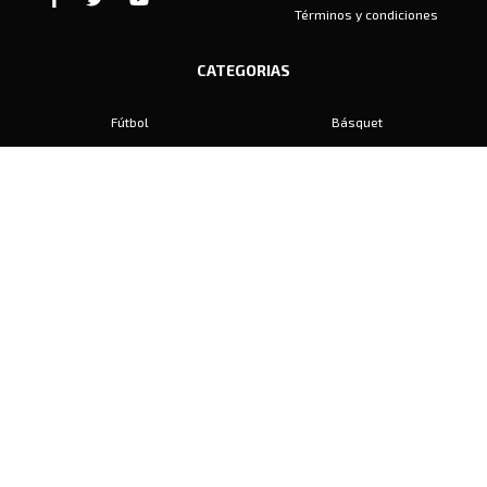
Términos y condiciones
CATEGORIAS
Fútbol
Básquet
Baby Fútbol
Automovilismo
Voley
Padel
Golf
Hockey
Boxeo
Maratón
Natación
Otros
Motociclismo
Tiro
Rugby
Ajedrez
Tenis
Bochas
Gimnasia
CONTACTO