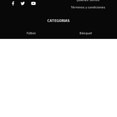
Términos y condiciones
CATEGORIAS
Fútbol
Básquet
Baby Fútbol
Automovilismo
Voley
Padel
Golf
Hockey
Boxeo
Maratón
Natación
Otros
Motociclismo
Tiro
Rugby
Ajedrez
Tenis
Bochas
Gimnasia
CONTACTO