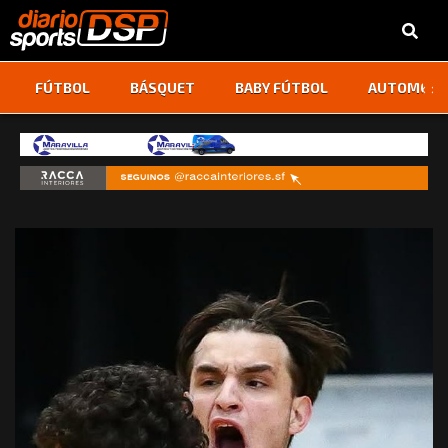
‹
›
FÚTBOL
BÁSQUET
BABY FÚTBOL
AUTOMOVI