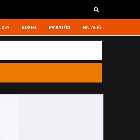
‹
›
CKEY
BOXEO
MARATÓN
NATACIÓN
OTROS