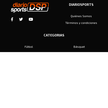
DIARIOSPORTS
Quiénes Somos
Términos y condiciones
CATEGORIAS
Fútbol
Básquet
Baby Fútbol
Automovilismo
Voley
Padel
Golf
Hockey
Boxeo
Maratón
Natación
Otros
Motociclismo
Tiro
Rugby
Ajedrez
Tenis
Bochas
Gimnasia