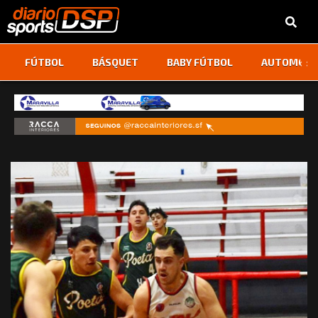
‹
›
FÚTBOL
BÁSQUET
BABY FÚTBOL
AUTOMOVI