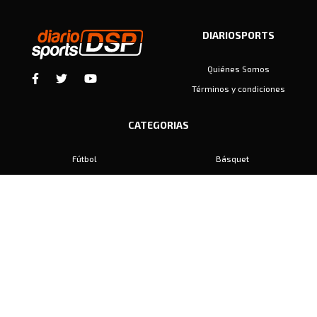
DIARIOSPORTS
Quiénes Somos
Términos y condiciones
CATEGORIAS
Fútbol
Básquet
Baby Fútbol
Automovilismo
Voley
Padel
Golf
Hockey
Boxeo
Maratón
Natación
Otros
Motociclismo
Tiro
Rugby
Ajedrez