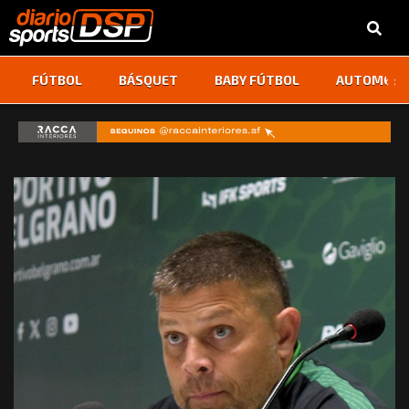
‹
›
FÚTBOL
BÁSQUET
BABY FÚTBOL
AUTOMOVI