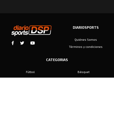
DIARIOSPORTS
Quiénes Somos
Términos y condiciones
CATEGORIAS
Fútbol
Básquet
Baby Fútbol
Automovilismo
Voley
Padel
Golf
Hockey
Boxeo
Maratón
Natación
Otros