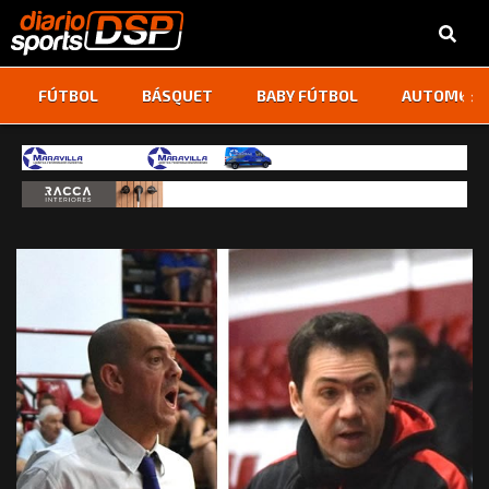
‹
›
FÚTBOL
BÁSQUET
BABY FÚTBOL
AUTOMOVI