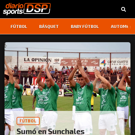
‹
›
FÚTBOL
BÁSQUET
BABY FÚTBOL
AUTOMOVI
FÚTBOL
Sumó en Sunchales