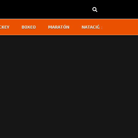
‹
›
CKEY
BOXEO
MARATÓN
NATACIÓN
OTROS