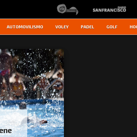
AUTOMOVILISMO
VOLEY
PADEL
GOLF
HO
iene