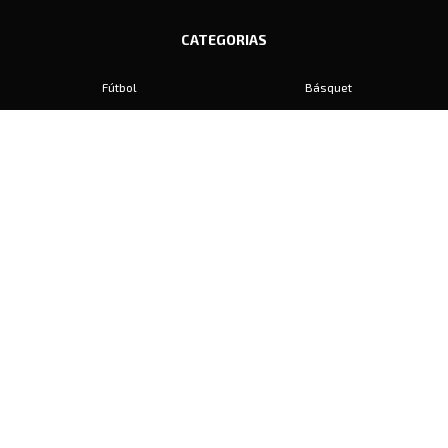
CATEGORIAS
Fútbol
Básquet
Baby Fútbol
Automovilismo
Voley
Padel
Golf
Hockey
Boxeo
Maratón
Natación
Otros
Motociclismo
Tiro
Rugby
Ajedrez
Tenis
Bochas
Gimnasia
CONTACTO
prensa@diariosports.com.ar