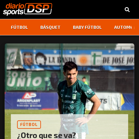
‹
›
FÚTBOL
BÁSQUET
BABY FÚTBOL
AUTOMOVI
FÚTBOL
¿Otro que se va?