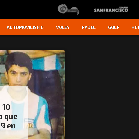
AUTOMOVILISMO
VOLEY
PADEL
GOLF
HO
 10
o que
 9 en