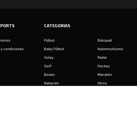
SPORTS
CATEGORIAS
Somos
Fútbol
Básquet
y condiciones
Baby Fútbol
Automovilismo
Voley
Padel
Golf
Hockey
Boxeo
Maratón
Natación
Otros
Motociclismo
Tiro
Rugby
Ajedrez
Tenis
Bochas
Gimnasia