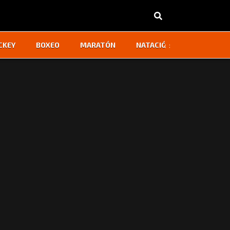
‹
›
CKEY
BOXEO
MARATÓN
NATACIÓN
OTROS