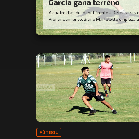
García gana terreno
A cuatro días del debut frente a Defensores 
Pronunciamiento, Bruno Martelotto empieza a d
FÚTBOL