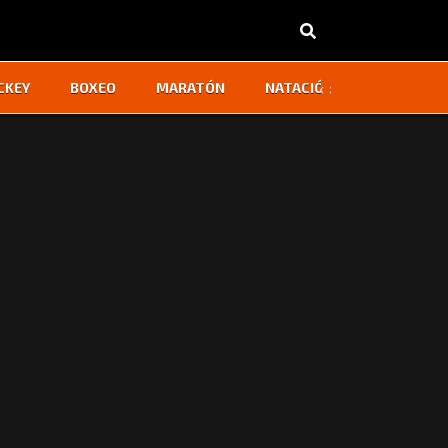
‹
›
CKEY
BOXEO
MARATÓN
NATACIÓN
OTROS