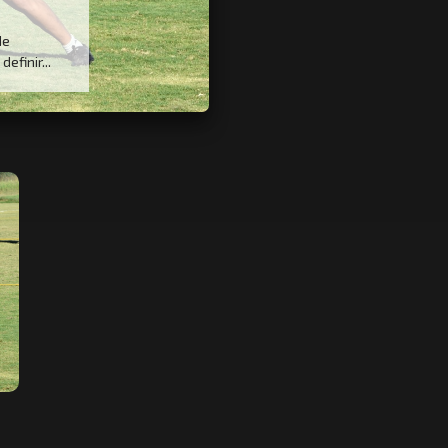
de
efinir...