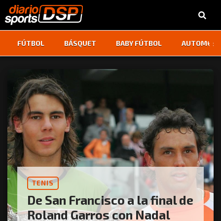
‹
›
FÚTBOL
BÁSQUET
BABY FÚTBOL
AUTOMOVI
TENIS
De San Francisco a la final de
Roland Garros con Nadal