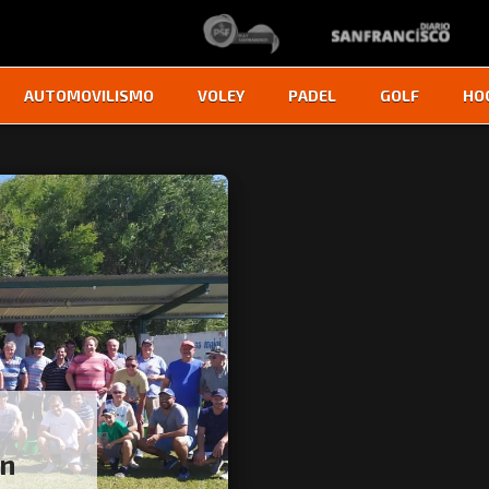
AUTOMOVILISMO
VOLEY
PADEL
GOLF
HO
en