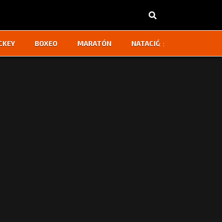
‹
›
CKEY
BOXEO
MARATÓN
NATACIÓN
OTROS