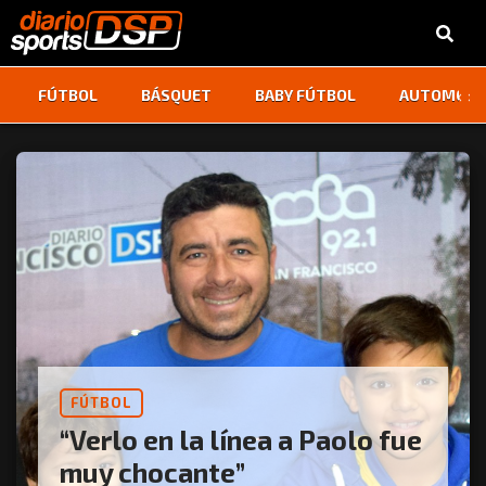
‹
›
FÚTBOL
BÁSQUET
BABY FÚTBOL
AUTOMOVI
FÚTBOL
“Verlo en la línea a Paolo fue
muy chocante”