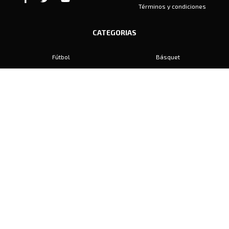
Términos y condiciones
CATEGORIAS
Fútbol
Básquet
Baby Fútbol
Automovilismo
Voley
Padel
Golf
Hockey
Boxeo
Maratón
Natación
Otros
Motociclismo
Tiro
Rugby
Ajedrez
Tenis
Bochas
Gimnasia
CONTACTO