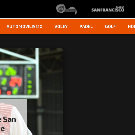
AUTOMOVILISMO
VOLEY
PADEL
GOLF
HO
e San
ue