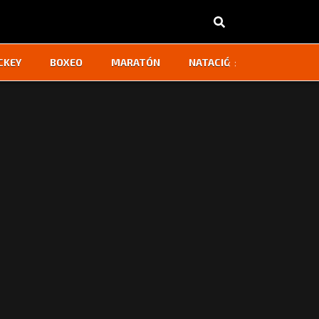
‹
›
CKEY
BOXEO
MARATÓN
NATACIÓN
OTROS