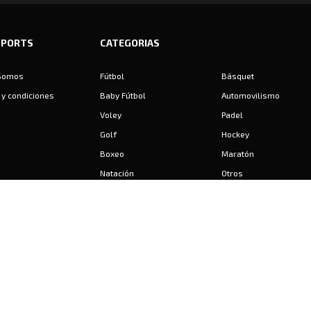
SPORTS
CATEGORIAS
Somos
Fútbol
Básquet
y condiciones
Baby Fútbol
Automovilismo
Voley
Padel
Golf
Hockey
Boxeo
Maratón
Natación
Otros
Motociclismo
Tiro
Rugby
Ajedrez
Tenis
Bochas
Gimnasia