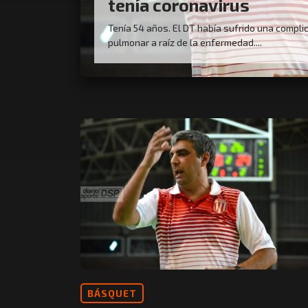
tenía coronavirus
Tenía 54 años. El DT había sufrido una compli
pulmonar a raíz de la enfermedad....
BÁSQUET