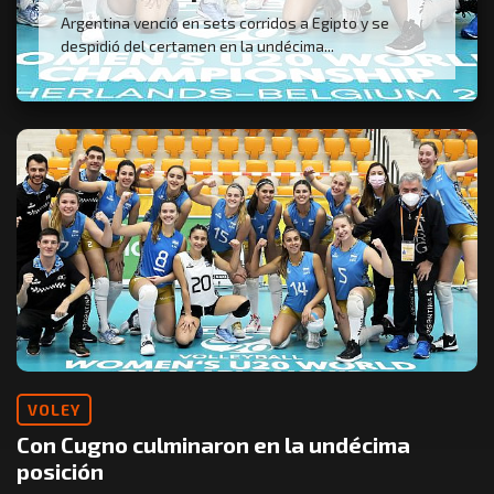
Argentina venció en sets corridos a Egipto y se
despidió del certamen en la undécima...
VOLEY
Con Cugno culminaron en la undécima
posición