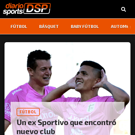
‹
›
FÚTBOL
BÁSQUET
BABY FÚTBOL
AUTOMOVI
FÚTBOL
Un ex Sportivo que encontró
nuevo club