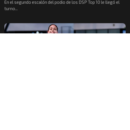
En el segundo escalón del podio de los DSP Top 10 le llegó el
turno...
OTROS
Citada a los Juegos Sudamericanos de la
Juventud
La nadadora sanfrancsiqueña Malena Santillán fue citada para
ser parte de los Juegos Sudamericanos de...