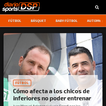
‹
›
FÚTBOL
BÁSQUET
BABY FÚTBOL
AUTOMOVI
FÚTBOL
Cómo afecta a los chicos de
inferiores no poder entrenar
Juan Manuel Aróstegui y Lucio Girardi son los