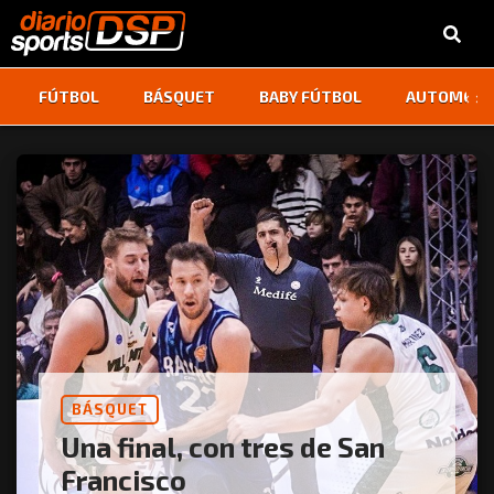
‹
›
FÚTBOL
BÁSQUET
BABY FÚTBOL
AUTOMOVI
BÁSQUET
Una final, con tres de San
Francisco