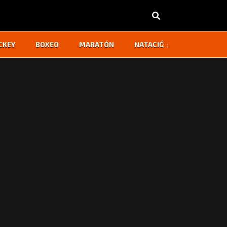
‹
›
CKEY
BOXEO
MARATÓN
NATACIÓN
OTROS