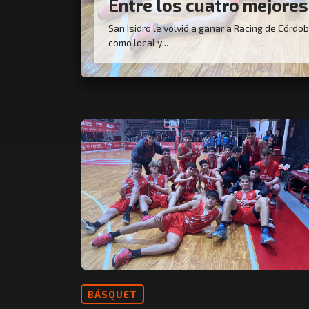
Entre los cuatro mejores
San Isidro le volvió a ganar a Racing de Córdo
como local y...
BÁSQUET