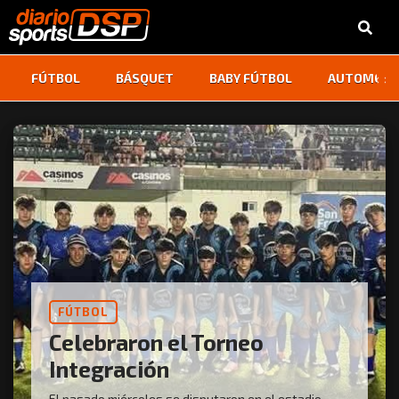
‹
›
FÚTBOL
BÁSQUET
BABY FÚTBOL
AUTOMOVI
FÚTBOL
Celebraron el Torneo
Integración
El pasado miércoles se disputaron en el estadio