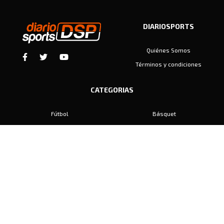
DIARIOSPORTS
Quiénes Somos
Términos y condiciones
CATEGORIAS
Fútbol
Básquet
Baby Fútbol
Automovilismo
Voley
Padel
Golf
Hockey
Boxeo
Maratón
Natación
Otros
Motociclismo
Tiro
Rugby
Ajedrez