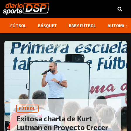
‹
›
FÚTBOL
BÁSQUET
BABY FÚTBOL
AUTOMOVI
FÚTBOL
Exitosa charla de Kurt
Lutman en Proyecto Crecer