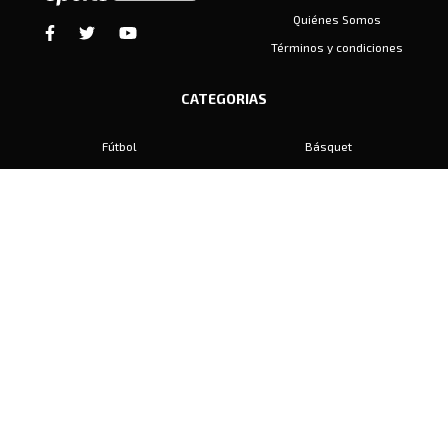
Quiénes Somos
Términos y condiciones
CATEGORIAS
Fútbol
Básquet
Baby Fútbol
Automovilismo
Voley
Padel
Golf
Hockey
Boxeo
Maratón
Natación
Otros
Motociclismo
Tiro
Rugby
Ajedrez
Tenis
Bochas
Gimnasia